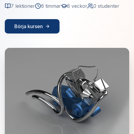
7
lektioner
6
timmar
8
veckor
0
studenter
Börja kursen