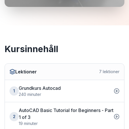
Kursinnehåll
Lektioner
7
lektioner
Grundkurs Autocad
1
240
minuter
AutoCAD Basic Tutorial for Beginners - Part
2
1 of 3
19
minuter