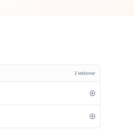
2
lektioner