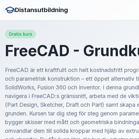
Distansutbildning
Gratis kurs
FreeCAD - Grundk
FreeCAD är ett kraftfullt och helt kostnadsfritt pro
och parametrisk konstruktion – ett öppet alternativ 
SolidWorks, Fusion 360 och Inventor. I denna grundku
navigera i FreeCAD:s gränssnitt, arbeta med de vik
(Part Design, Sketcher, Draft och Part) samt skapa
grunden. Kursen tar dig steg för steg genom paramet
bygger skisser med mått och geometriska bindninga
omvandlar dem till solida kroppar med hjälp av extrusi