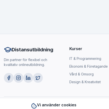
Kurser
Distansutbildning
IT & Programmering
Din partner för flexibel och
kvalitativ onlineutbildning.
Ekonomi & Företagande
Vård & Omsorg
Design & Kreativitet
Vi använder cookies
©
2026
Distansutbildning. Alla rättigheter reserverade.