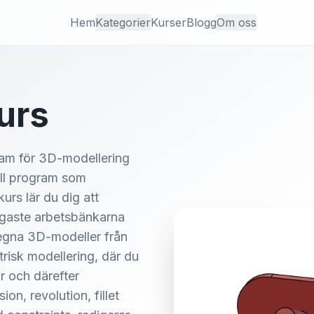
Hem
Kategorier
Kurser
Blogg
Om oss
urs
gram för 3D-modellering
till program som
rs lär du dig att
tigaste arbetsbänkarna
 egna 3D-modeller från
risk modellering, där du
r och därefter
on, revolution, fillet