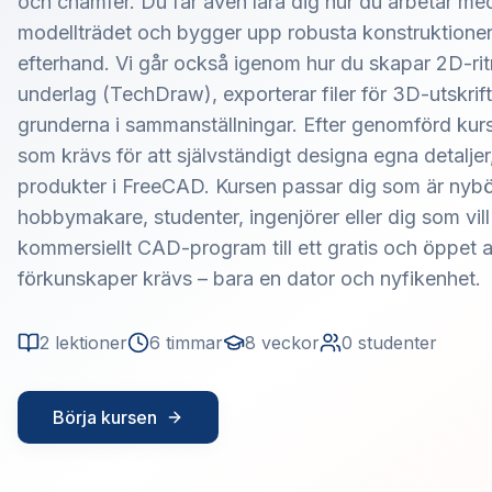
och chamfer. Du får även lära dig hur du arbetar med
modellträdet och bygger upp robusta konstruktioner s
efterhand. Vi går också igenom hur du skapar 2D-rit
underlag (TechDraw), exporterar filer för 3D-utskri
grunderna i sammanställningar. Efter genomförd kurs
som krävs för att självständigt designa egna detalje
produkter i FreeCAD. Kursen passar dig som är nyb
hobbymakare, studenter, ingenjörer eller dig som vill
kommersiellt CAD-program till ett gratis och öppet al
förkunskaper krävs – bara en dator och nyfikenhet.
2
lektioner
6
timmar
8
veckor
0
studenter
Börja kursen