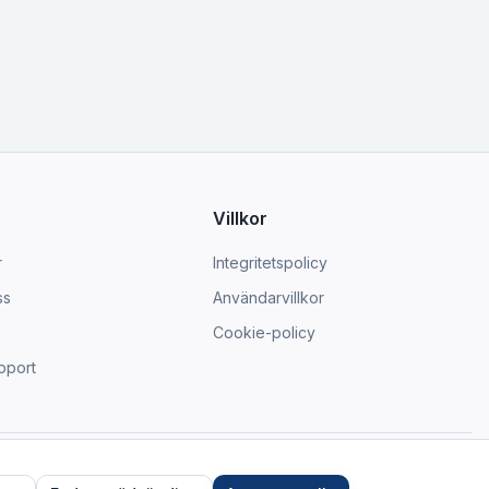
Villkor
r
Integritetspolicy
ss
Användarvillkor
Cookie-policy
pport
Organisationsnummer: 123456-7890
Prototyp för utvärdering