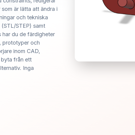
 constraints, redigerar
om är lätta att ändra i
ningar och tekniska
ft (STL/STEP) samt
 har du de färdigheter
r, prototyper och
örjare inom CAD,
 byta från ett
ternativ. Inga