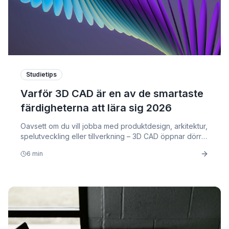
Studietips
Varför 3D CAD är en av de smartaste
färdigheterna att lära sig 2026
Oavsett om du vill jobba med produktdesign, arkitektur,
spelutveckling eller tillverkning – 3D CAD öppnar dörrar
till framtidens mest eftertraktade yrken. Här är varför du
6
min
bör börja idag.