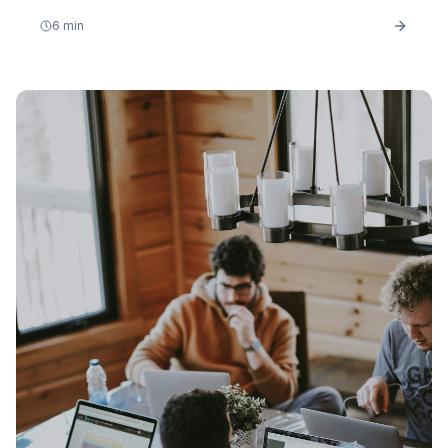
Distansutbildning som hjälper dig att hålla motivationen
6
min
uppe, plugga effektivt och faktiskt nå dina mål.