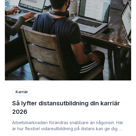
Karriär
Så lyfter distansutbildning din karriär
2026
Arbetsmarknaden förändras snabbare än någonsin. Här
är hur flexibel vidareutbildning på distans kan ge dig ett
försprång – oavsett bransch.