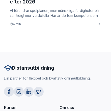
efter 2026
AI förändrar spelplanen, men mänskliga färdigheter blir
samtidigt mer värdefulla. Här är de fem kompetenserna
som kommer att avgöra din anställningsbarhet.
4
min
Distansutbildning
Din partner för flexibel och kvalitativ onlineutbildning.
Kurser
Om oss