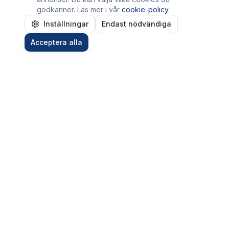
godkänner. Läs mer i vår
cookie-policy
.
Design & Kreativitet
Inställningar
Endast nödvändiga
Grafisk design och digital konst
Acceptera alla
0 kurser
Marknadsföring
Digital marknadsföring och SEO
0 kurser